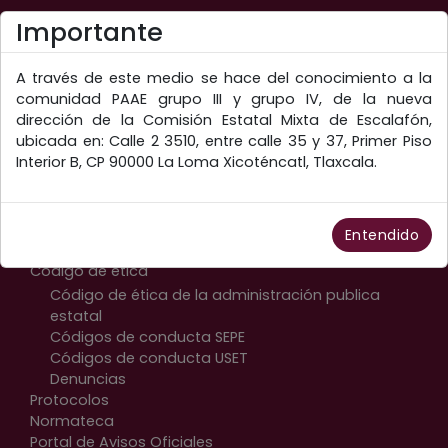
Web premiada con el Premio Internacional OX
Importante
A través de este medio se hace del conocimiento a la
comunidad PAAE grupo III y grupo IV, de la nueva
dirección de la Comisión Estatal Mixta de Escalafón,
ubicada en: Calle 2 3510, entre calle 35 y 37, Primer Piso
Interior B, CP 90000 La Loma Xicoténcatl, Tlaxcala.
Accesos Directos
Inicio
Entendido
Transparencia
Código de ética
Código de ética de la administración publica
estatal
Códigos de conducta SEPE
Códigos de conducta USET
Denuncias
Protocolos
Normateca
Portal de Avisos Oficiales