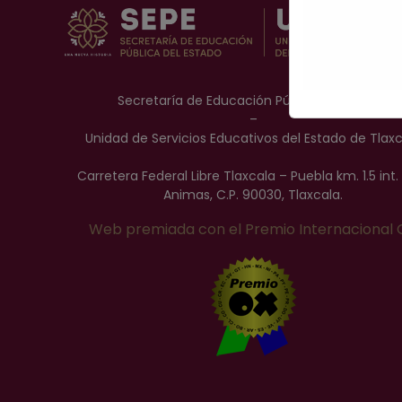
Secretaría de Educación Pública del Estado
–
Unidad de Servicios Educativos del Estado de Tlax
Carretera Federal Libre Tlaxcala – Puebla km. 1.5 int. 
Animas, C.P. 90030, Tlaxcala.
Web premiada con el Premio Internacional 