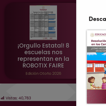
Protoc
de Con
¡Orgullo Estatal! 8
del Es
escuelas nos
representan en la
ROBOTIX FAIRE
Edición Otoño 2026
Vistas:
40,783