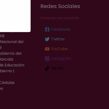
 Interés
Redes Sociales
Escolar 2025-
Conecta con nosotros
Facebook
ites | gob.mx
ANE
Twitter
Nacional del
l
YouTube
Gobierno del
Instagram
laxcala
de Educación
TikTok
bierno |
 Cédulas
es