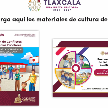
olos de Actuación
Documento Reso
vivencia Escolar
de Conflictos e
tado de Tlaxcala
Centros Escol