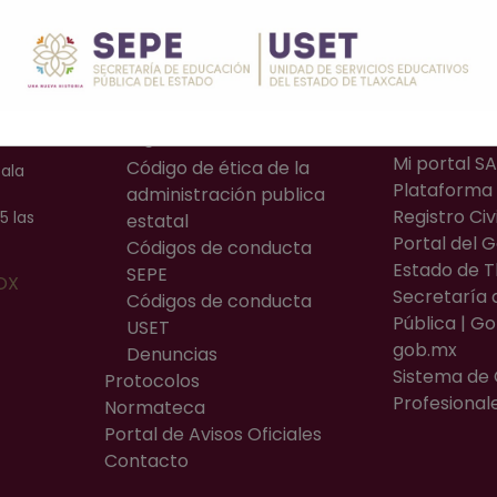
Accesos Directos
Sitios de
Inicio
Calendario 
Transparencia
2026
Código de ética
CURP | Trám
Mi portal S
Código de ética de la
cala
Plataforma 
administración publica
Registro Civi
5 las
estatal
Portal del 
Códigos de conducta
Estado de T
SEPE
OX
Secretaría 
Códigos de conducta
Pública | Go
USET
gob.mx
Denuncias
Sistema de
Protocolos
Profesional
Normateca
Portal de Avisos Oficiales
Contacto