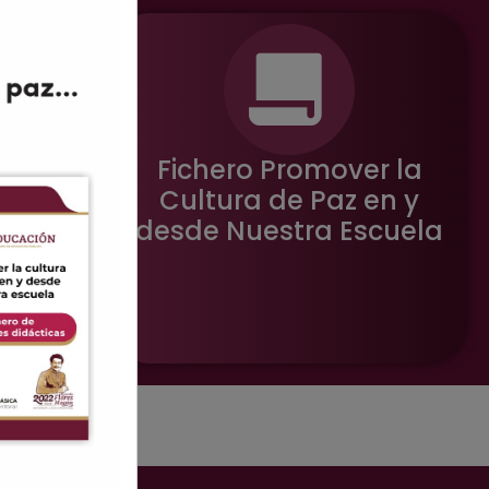
lución
Fichero Promover la
n los
Cultura de Paz en y
ares
desde Nuestra Escuela