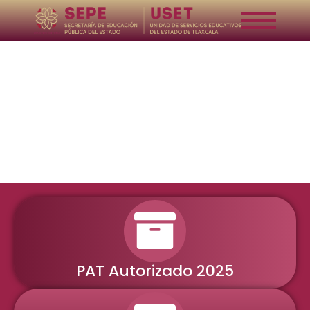
Ir
al
contenido
Años Fiscales Anteriores
PAT Autorizado 2025