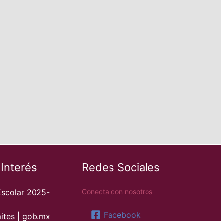
 Interés
Redes Sociales
Escolar 2025-
Conecta con nosotros
Facebook
ites | gob.mx